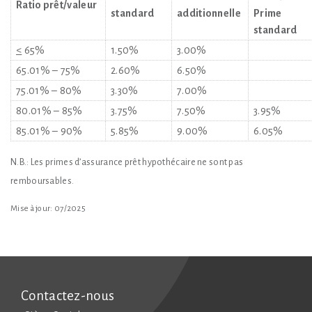
Ratio prêt/valeur
standard
additionnelle
Prime
standard
<
65%
1.50%
3.00%
65.01% – 75%
2.60%
6.50%
75.01% – 80%
3.30%
7.00%
80.01% – 85%
3.75%
7.50%
3.95%
85.01% – 90%
5.85%
9.00%
6.05%
N.B.: Les primes d’assurance prêt hypothécaire ne sont pas
remboursables.
Mise à jour: 07/2025
Contactez-nous